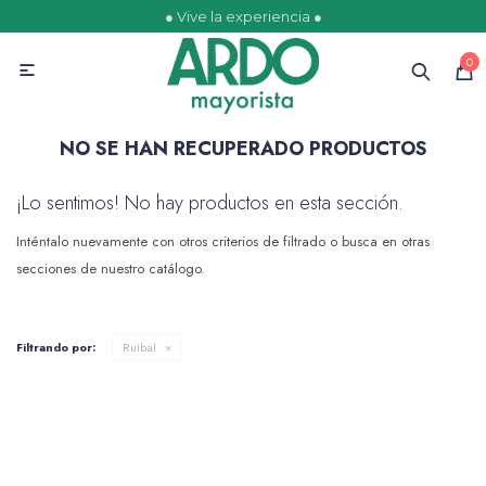
● Vive la experiencia ●
MI CUENTA
0

Catálogo
Ofertas
Escolares
Golosinas
NO SE HAN RECUPERADO PRODUCTOS
¡Lo sentimos! No hay productos en esta sección.
Inténtalo nuevamente con otros criterios de filtrado o busca en otras
Comestibles
secciones de nuestro catálogo.
Filtrando por:
Ruibal
Papelería
Juguetería