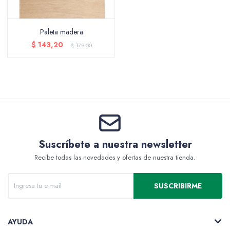
Paleta madera
Packing y Regalaría
$
143,20
$
179,00
Maquillaje
Suscríbete a nuestra newsletter
Cotillón y Sorpresitas
Recibe todas las novedades y ofertas de nuestra tienda.
SUSCRIBIRME
Perfumería
AYUDA