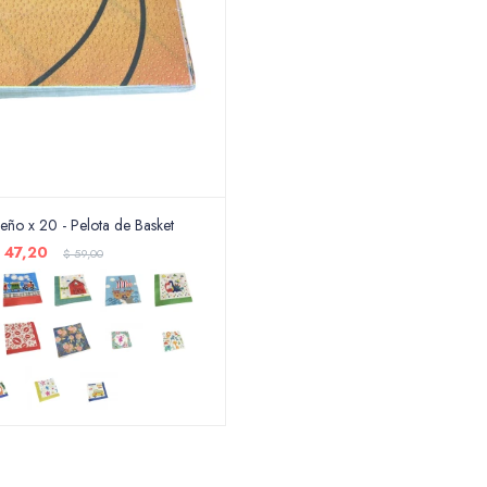
iseño x 20 - Pelota de Basket
$
47,20
$
59,00