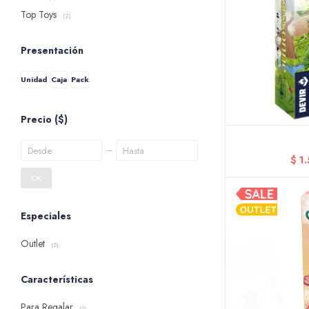
Top Toys
(2)
Presentación
Unidad
Caja
Pack
Precio
($)
$
1
OK
Especiales
Outlet
(5)
Características
Para Regalar
(1)