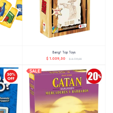
Bang! Top Toys
$
1.059,50
$
2.119,00