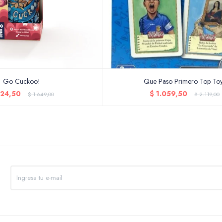
Go Cuckoo!
Que Paso Primero Top To
24,50
$
1.059,50
$
1.649,00
$
2.119,00