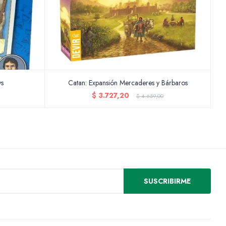
ys
Catan: Expansión Mercaderes y Bárbaros
$
3.727,20
$
4.659,00
SUSCRIBIRME