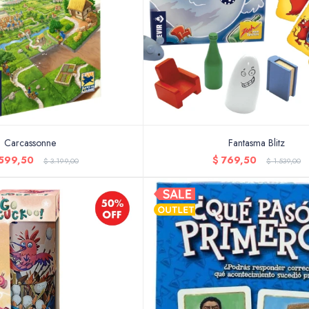
Carcassonne
Fantasma Blitz
.599,50
$
769,50
$
3.199,00
$
1.539,00