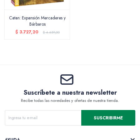
Catan: Expansión Mercaderes y
Bárbaros
Packing y Regalaría
$
3.727,20
$
4.659,00
Maquillaje
Cotillón y Sorpresitas
Suscríbete a nuestra newsletter
Recibe todas las novedades y ofertas de nuestra tienda.
SUSCRIBIRME
Perfumería
AYUDA