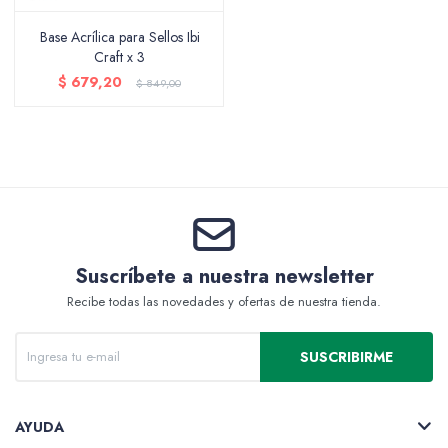
Base Acrílica para Sellos Ibi
Craft x 3
$
679,20
Packing y Regalaría
$
849,00
Maquillaje
Suscríbete a nuestra newsletter
Cotillón y Sorpresitas
Recibe todas las novedades y ofertas de nuestra tienda.
SUSCRIBIRME
Perfumería
AYUDA