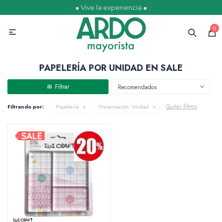
● Vive la experiencia ●
MI CUENTA
0

Catálogo
Ofertas
Escolares
Golosinas
PAPELERÍA POR UNIDAD EN SALE
Recomendados
Quitar filtros
Filtrando por:
Papelería
Presentación:
Unidad
Comestibles
Papelería
Juguetería