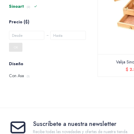
Sinoart
(2)
Precio
($)
OK
Valija Sin
Diseño
$
2
Con Asa
(1)
Suscríbete a nuestra newsletter
Recibe todas las novedades y ofertas de nuestra tienda.