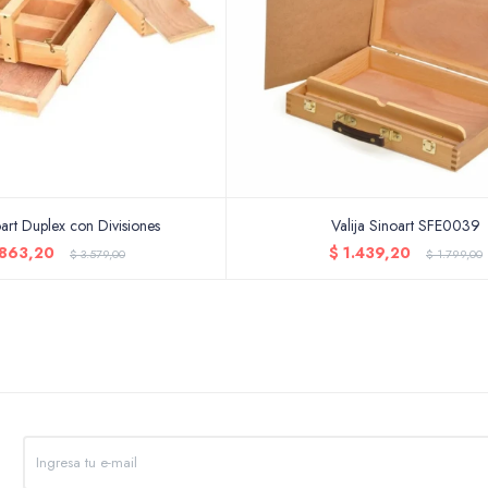
oart Duplex con Divisiones
Valija Sinoart SFE0039
.863,20
$
1.439,20
$
3.579,00
$
1.799,00