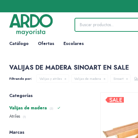
Catálogo
Ofertas
Escolares
VALIJAS DE MADERA SINOART EN SALE
Qu
Filtrando por:
Valijas y atriles
Valijas de madera
Sinoart
Categorías
Valijas de madera
(2)
Atriles
(1)
Marcas