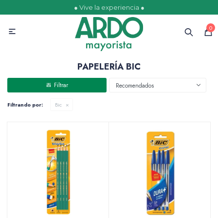
● Vive la experiencia ●
MI CUENTA
0

Catálogo
Ofertas
Escolares
Golosinas
PAPELERÍA BIC
Recomendados
Filtrando por:
Bic
Comestibles
Papelería
Juguetería