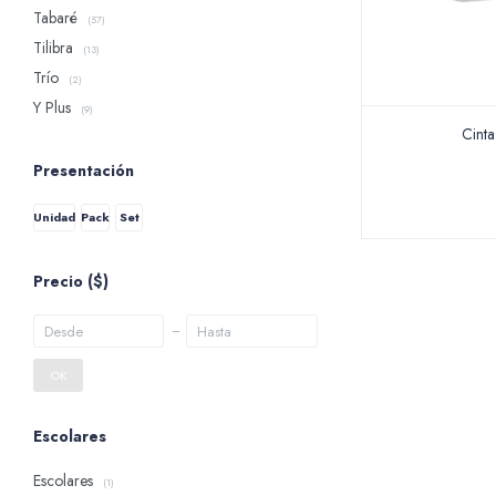
Tabaré
(57)
Tilibra
(13)
Trío
(2)
Y Plus
(9)
Cint
Presentación
Unidad
Pack
Set
Precio
($)
OK
Escolares
Escolares
(1)