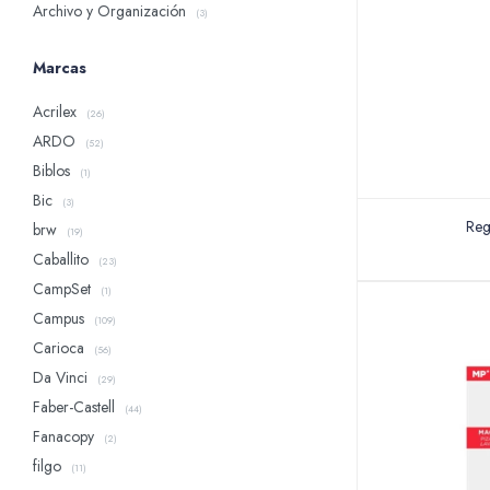
Archivo y Organización
(3)
Marcas
Acrilex
(26)
ARDO
(52)
Biblos
(1)
Bic
(3)
Reg
brw
(19)
Caballito
(23)
CampSet
(1)
Campus
(109)
Carioca
(56)
Da Vinci
(29)
Faber-Castell
(44)
Fanacopy
(2)
filgo
(11)