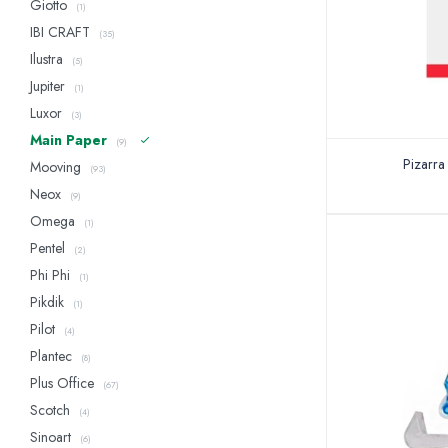
Giotto
(1)
IBI CRAFT
(35)
Ilustra
(5)
Jupiter
(1)
Luxor
(3)
Main Paper
(9)
Pizarr
Mooving
(93)
Neox
(9)
Omega
(1)
Pentel
(2)
Phi Phi
(1)
Pikdik
(1)
Pilot
(4)
Plantec
(8)
Plus Office
(67)
Scotch
(4)
Sinoart
(6)