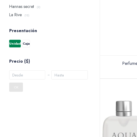
Hannas secret
(2)
La Rive
(12)
Presentación
Unidad
Caja
Precio
($)
Perfume
OK