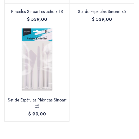
Pinceles Sinoart estuche x 18
Set de Espatulas Sinoart x5
$
539,00
$
539,00
Packing y Regalaría
Maquillaje
Cotillón y Sorpresitas
Set de Espátulas Plásticas Sinoart
x5
$
99,00
Perfumería