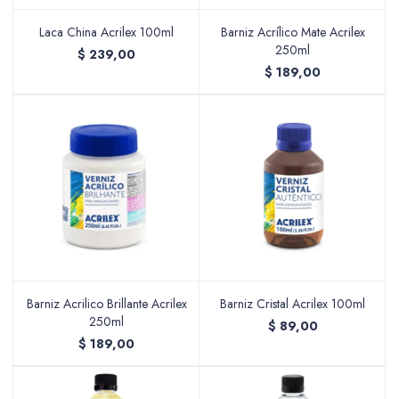
Laca China Acrilex 100ml
Barniz Acrílico Mate Acrilex
250ml
$
239,00
$
189,00
Valijas y atriles
Accesorios de arte
Packs
Barniz Acrilico Brillante Acrilex
Barniz Cristal Acrilex 100ml
250ml
$
89,00
$
189,00