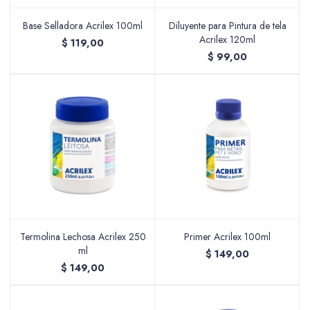
Base Selladora Acrilex 100ml
Diluyente para Pintura de tela
Acrilex 120ml
$
119,00
Packing y Regalaría
$
99,00
Maquillaje
Cotillón y Sorpresitas
Termolina Lechosa Acrilex 250
Primer Acrilex 100ml
ml
$
149,00
Perfumería
$
149,00