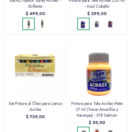
Barniz Fijador Spray Acrilex -
Pintura para Tela Acrilex 250 ml
Brillante
- Azul Cobalto
$
499,00
$
299,00
Set Pintura al Óleo para Lienzo
Pintura para Tela Acrilex Mate
Acrilex
37 ml (Tonos Amarillos y
Naranjas) - 518 Salmón
$
729,00
$
59,00