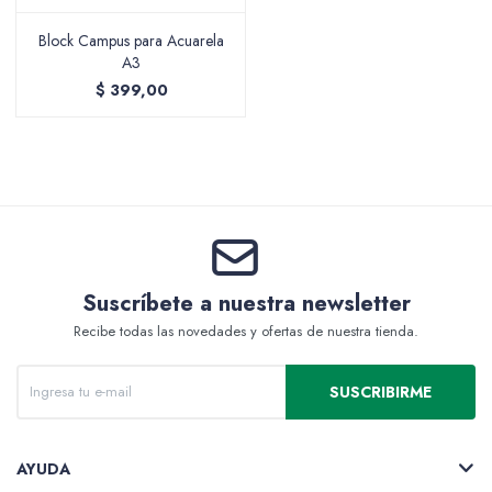
Block Campus para Acuarela
A3
$
399,00
Packing y Regalaría
Maquillaje
Suscríbete a nuestra newsletter
Cotillón y Sorpresitas
Recibe todas las novedades y ofertas de nuestra tienda.
SUSCRIBIRME
Perfumería
AYUDA