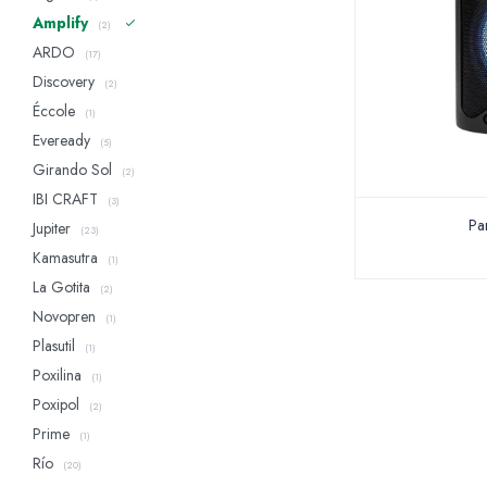
Amplify
(2)
ARDO
(17)
Discovery
(2)
Éccole
(1)
Eveready
(5)
Girando Sol
(2)
IBI CRAFT
(3)
Pa
Jupiter
(23)
Kamasutra
(1)
La Gotita
(2)
Novopren
(1)
Plasutil
(1)
Poxilina
(1)
Poxipol
(2)
Prime
(1)
Río
(20)