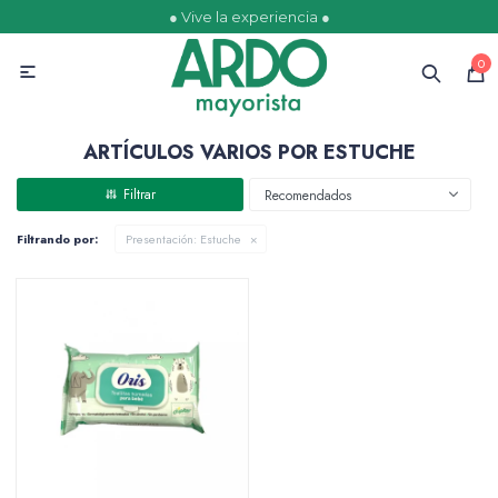
● Vive la experiencia ●
MI CUENTA
0

Catálogo
Ofertas
Escolares
Golosinas
ARTÍCULOS VARIOS POR ESTUCHE
Recomendados
Filtrando por:
Presentación:
Estuche
Comestibles
Papelería
Juguetería