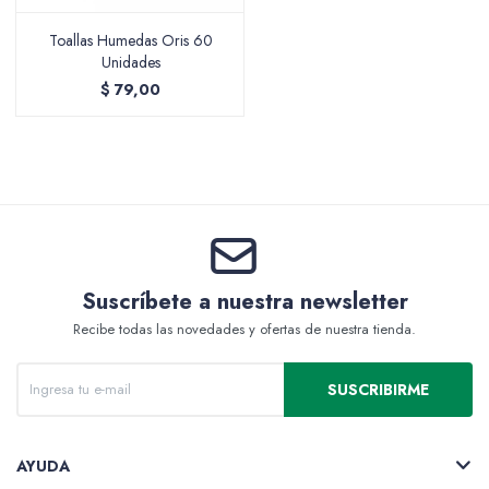
Toallas Humedas Oris 60
Unidades
$
79,00
Packing y Regalaría
Maquillaje
Suscríbete a nuestra newsletter
Cotillón y Sorpresitas
Recibe todas las novedades y ofertas de nuestra tienda.
SUSCRIBIRME
Perfumería
AYUDA