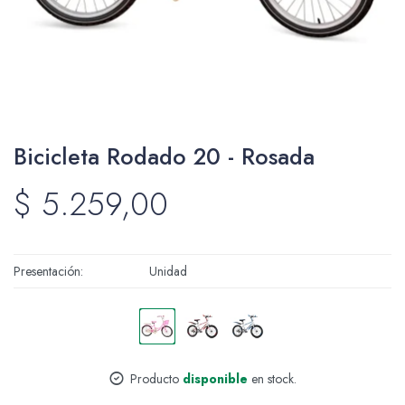
Packing y Regalaría
Bicicleta Rodado 20 - Rosada
Maquillaje
$
5.259,00
Cotillón y Sorpresitas
Presentación
Unidad
Perfumería
Producto
disponible
en stock.