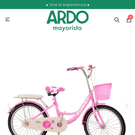
● Vive la experiencia ●
MI CUENTA
0

Catálogo
Ofertas
Escolares
Golosinas
Comestibles
Papelería
Juguetería