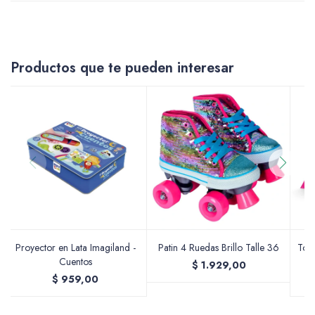
Accesorios
Productos que te pueden interesar
Varios
Pinturas
Soportes Artísticos
Proyector en Lata Imagiland -
Patin 4 Ruedas Brillo Talle 36
Tob
Cuentos
$
1.929,00
$
959,00
Pinceles