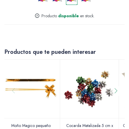
Accesorios
Producto
disponible
en stock.
Varios
Productos que te pueden interesar
Pinturas
Soportes Artísticos
Pinceles
Moño Magico pequeño
Cocarda Metalizada 5 cm x
Coc