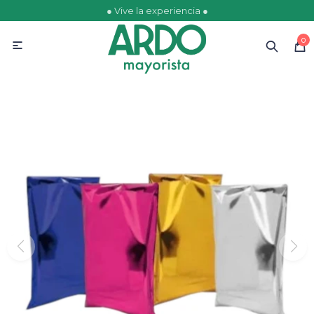
● Vive la experiencia ●
MI CUENTA
0

Catálogo
Ofertas
Escolares
Golosinas
Comestibles
Papelería
Juguetería