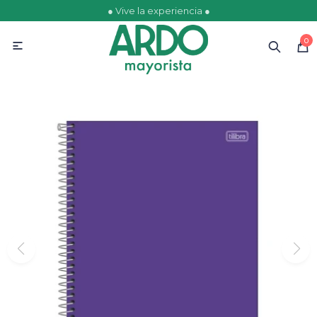
● Vive la experiencia ●
MI CUENTA
0

Catálogo
Ofertas
Escolares
Golosinas
Comestibles
Papelería
Juguetería