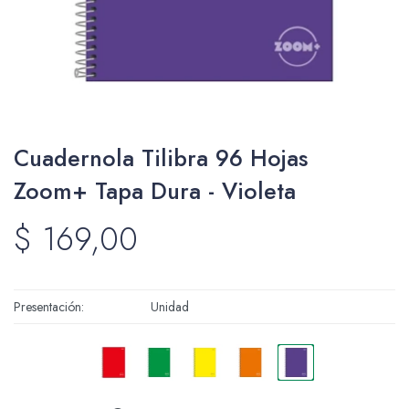
Packing y Regalaría
Cuadernola Tilibra 96 Hojas
Maquillaje
Zoom+ Tapa Dura - Violeta
$
169,00
Cotillón y Sorpresitas
Presentación
Unidad
Perfumería