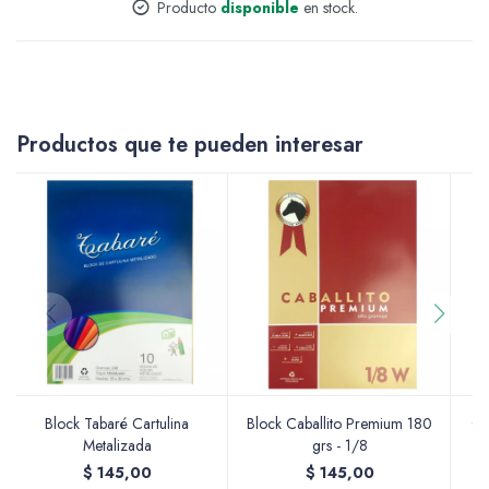
Producto
disponible
en stock.
Accesorios
Productos que te pueden interesar
Varios
Pinturas
Soportes Artísticos
Block Tabaré Cartulina
Block Caballito Premium 180
Cu
Metalizada
grs - 1/8
$
145,00
$
145,00
Pinceles