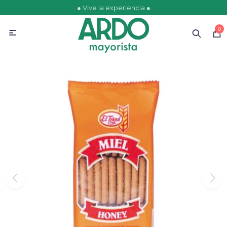
● Vive la experiencia ●
MI CUENTA
0

Catálogo
Ofertas
Escolares
Golosinas
Comestibles
Papelería
Juguetería