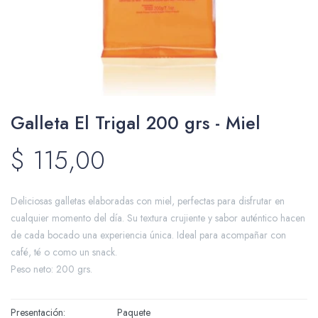
Packing y Regalaría
Galleta El Trigal 200 grs - Miel
Maquillaje
$
115,00
Cotillón y Sorpresitas
Deliciosas galletas elaboradas con miel, perfectas para disfrutar en
cualquier momento del día. Su textura crujiente y sabor auténtico hacen
de cada bocado una experiencia única. Ideal para acompañar con
café, té o como un snack.
Peso neto: 200 grs.
Perfumería
Presentación
Paquete