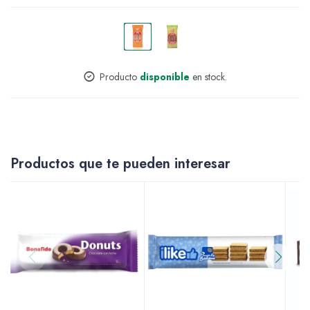
Accesorios
Producto
disponible
en stock.
Varios
Productos que te pueden interesar
Pinturas
Soportes Artísticos
Pinceles