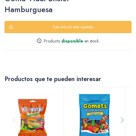
Hamburguesa
Packing y Regalaría
Este artículo está agotado.
Producto
disponible
en stock.
Maquillaje
Productos que te pueden interesar
Cotillón y Sorpresitas
Perfumería