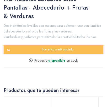
Pantallas - Abecedario + Frutas
& Verduras
Packing y Regalaría
Dos individuales lavables con escenas para colorear: uno con temática
del abecedario y otro de las frutas y las verduras.
Reutilizables y perfectos para estimular la creatividad todos los días.
Maquillaje
Este artículo está agotado.
Producto
disponible
en stock.
Cotillón y Sorpresitas
Productos que te pueden interesar
Perfumería