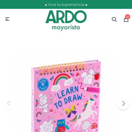
● Vive la experiencia ●
MI CUENTA
0

Catálogo
Ofertas
Escolares
Golosinas
Comestibles
Papelería
Juguetería