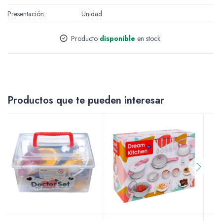
Presentación
Unidad
Accesorios
Producto
disponible
en stock.
Varios
Productos que te pueden interesar
Pinturas
Soportes Artísticos
Pinceles