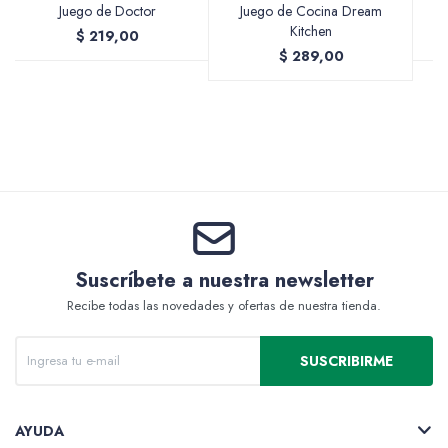
Juego de Doctor
Juego de Cocina Dream
Kitchen
$
219,00
$
289,00
Valijas y atriles
Accesorios de arte
Suscríbete a nuestra newsletter
Packs
Recibe todas las novedades y ofertas de nuestra tienda.
SUSCRIBIRME
AYUDA