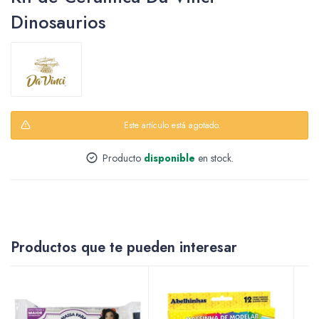
Dinosaurios
Packing y Regalaría
Este artículo está agotado.
Maquillaje
Producto
disponible
en stock.
Cotillón y Sorpresitas
Productos que te pueden interesar
Perfumería