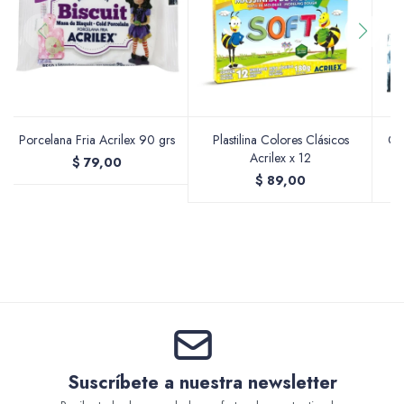
Accesorios
Varios
Porcelana Fria Acrilex 90 grs
Plastilina Colores Clásicos
Ce
Acrilex x 12
$
79,00
$
89,00
Pinturas
Soportes Artísticos
Suscríbete a nuestra newsletter
Pinceles