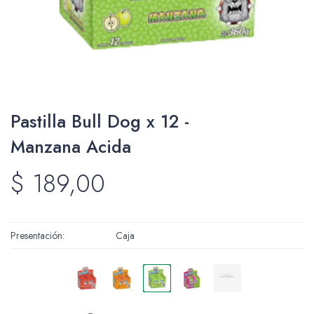
Packing y Regalaría
Pastilla Bull Dog x 12 -
Maquillaje
Manzana Acida
$
189,00
Cotillón y Sorpresitas
Presentación
Caja
Perfumería