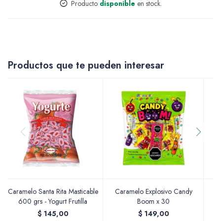
Producto
disponible
en stock.
Accesorios
Productos que te pueden interesar
Varios
Pinturas
Soportes Artísticos
Caramelo Santa Rita Masticable
Caramelo Explosivo Candy
C
600 grs - Yogurt Frutilla
Boom x 30
$
145,00
$
149,00
Pinceles