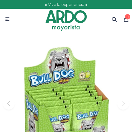
● Vive la experiencia ●
MI CUENTA
0

Catálogo
Ofertas
Escolares
Golosinas
Comestibles
Papelería
Juguetería