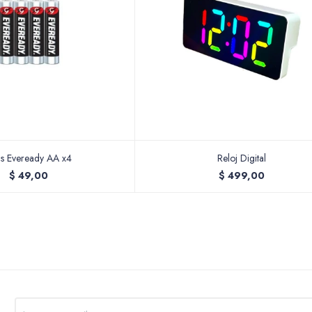
as Eveready AA x4
Reloj Digital
$
49,00
$
499,00