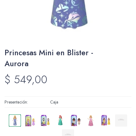
Packing y Regalaría
Princesas Mini en Blister -
Maquillaje
Aurora
$
549,00
Cotillón y Sorpresitas
Presentación
Caja
Perfumería