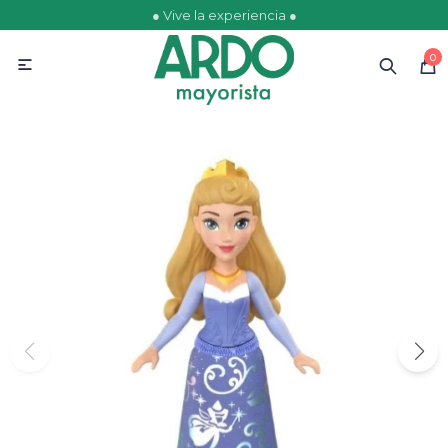
● Vive la experiencia ●
MI CUENTA
0

Catálogo
Ofertas
Escolares
Golosinas
Comestibles
Papelería
Juguetería