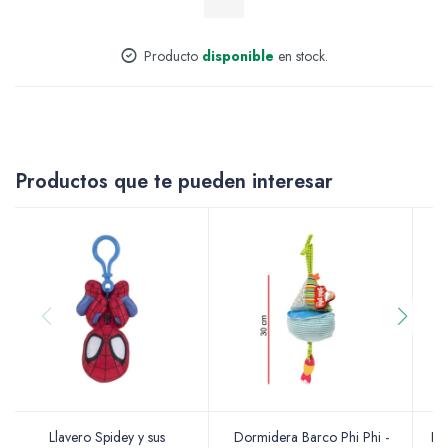
Accesorios
Producto
disponible
en stock.
Varios
Productos que te pueden interesar
Pinturas
Soportes Artísticos
Pinceles
Llavero Spidey y sus
Dormidera Barco Phi Phi -
Pe