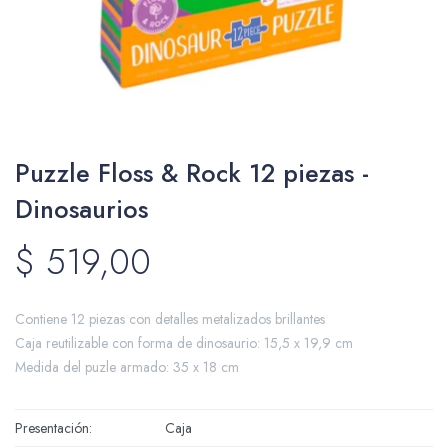
Packing y Regalaría
Puzzle Floss & Rock 12 piezas -
Maquillaje
Dinosaurios
$
519,00
Cotillón y Sorpresitas
Contiene 12 piezas con detalles metalizados brillantes
Caja reutilizable con forma de dinosaurio: 15,5 x 19,9 cm
Medida del puzle armado: 35 x 18 cm
Perfumería
Presentación
Caja