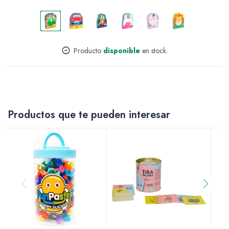
Accesorios
Producto
disponible
en stock.
Varios
Productos que te pueden interesar
Pinturas
Soportes Artísticos
Pinceles