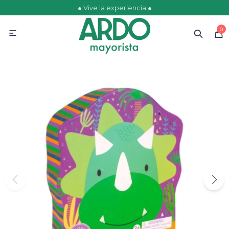
● Vive la experiencia ●
MI CUENTA
0

Catálogo
Ofertas
Escolares
Golosinas
Comestibles
Papelería
Juguetería