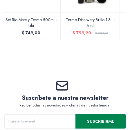
Accesorios
Set Rio Mate y Termo 500ml -
Termo Discovery Brillo 1.3L -
T
Lila
Azul
$
749,00
$
799,20
$
999,00
Varios
Pinturas
Suscríbete a nuestra newsletter
Soportes Artísticos
Recibe todas las novedades y ofertas de nuestra tienda.
SUSCRIBIRME
Pinceles