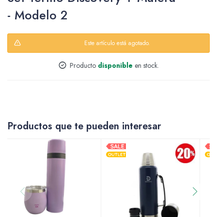
- Modelo 2
Packing y Regalaría
Este artículo está agotado.
Producto
disponible
en stock.
Maquillaje
Productos que te pueden interesar
Cotillón y Sorpresitas
Perfumería