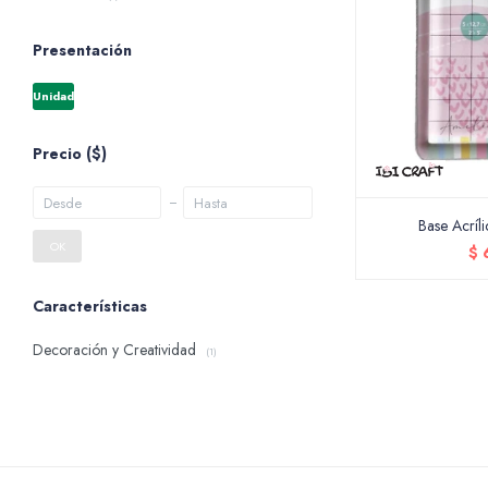
Presentación
Unidad
Precio
($)
Base Acríli
OK
$
Características
Decoración y Creatividad
(1)