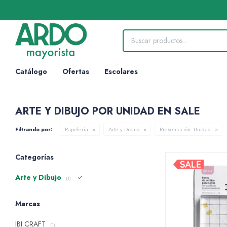
Catálogo
Ofertas
Escolares
ARTE Y DIBUJO POR UNIDAD EN SALE
Filtrando por:
Papelería
Arte y Dibujo
Presentación:
Unidad
Categorías
Arte y Dibujo
(1)
Marcas
IBI CRAFT
(1)