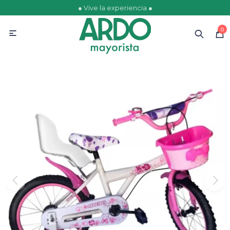
● Vive la experiencia ●
MI CUENTA
0

Catálogo
Ofertas
Escolares
Golosinas
Comestibles
Papelería
Juguetería