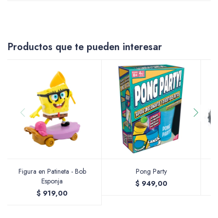
Accesorios
Productos que te pueden interesar
Varios
Pinturas
Soportes Artísticos
Figura en Patineta - Bob
Pong Party
Tr
Esponja
$
949,00
$
919,00
Pinceles