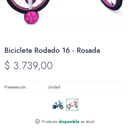
Packing y Regalaría
Bicicleta Rodado 16 - Rosada
Maquillaje
$
3.739,00
Cotillón y Sorpresitas
Presentación
Unidad
Perfumería
Producto
disponible
en stock.