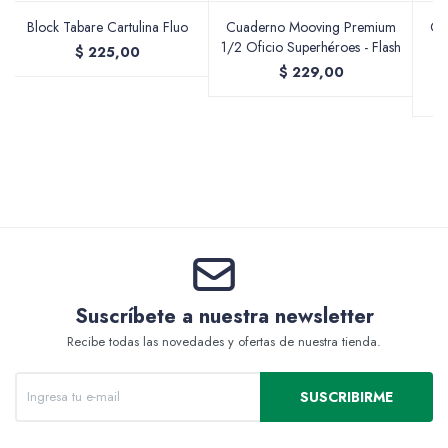
Block Tabare Cartulina Fluo
Cuaderno Mooving Premium
Cu
1/2 Oficio Superhéroes - Flash
$
225,00
$
229,00
Valijas y atriles
Accesorios de arte
Packs
Suscríbete a nuestra newsletter
Recibe todas las novedades y ofertas de nuestra tienda.
SUSCRIBIRME