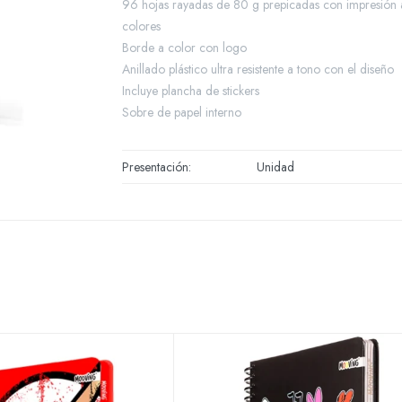
96 hojas rayadas de 80 g prepicadas con impresión 
colores
Borde a color con logo
Anillado plástico ultra resistente a tono con el diseño
Incluye plancha de stickers
Sobre de papel interno
Presentación
Unidad