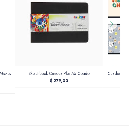
Mickey
Sketchbook Carioca Plus A5 Cosido
Cuaderno C
$
279,00