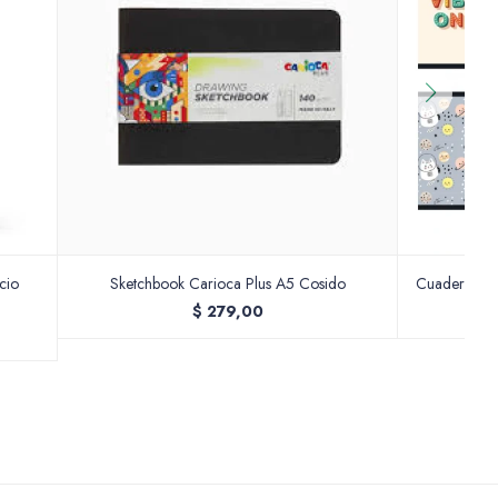
cio
Sketchbook Carioca Plus A5 Cosido
Cuaderno C
$
279,00