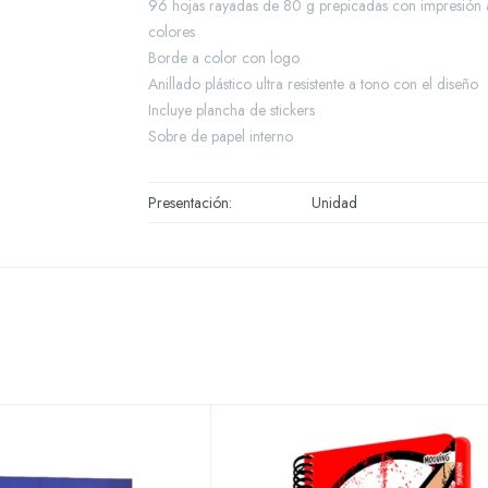
96 hojas rayadas de 80 g prepicadas con impresión 
colores
Borde a color con logo
Anillado plástico ultra resistente a tono con el diseño
Incluye plancha de stickers
Sobre de papel interno
Presentación
Unidad