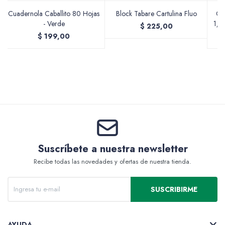
Cuadernola Caballito 80 Hojas
Block Tabare Cartulina Fluo
Cu
- Verde
1/2
$
225,00
$
199,00
Valijas y atriles
Accesorios de arte
Packs
Suscríbete a nuestra newsletter
Recibe todas las novedades y ofertas de nuestra tienda.
SUSCRIBIRME
AYUDA