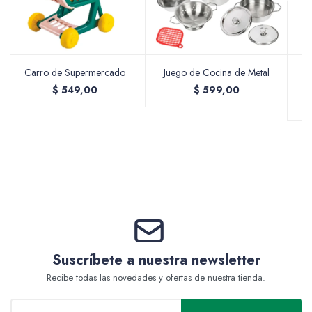
Valijas y atriles
Carro de Supermercado
Juego de Cocina de Metal
J
$
549,00
$
599,00
Accesorios de arte
Packs
Suscríbete a nuestra newsletter
Recibe todas las novedades y ofertas de nuestra tienda.