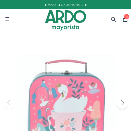
● Vive la experiencia ●
MI CUENTA
0

Catálogo
Ofertas
Escolares
Golosinas
Comestibles
Papelería
Juguetería