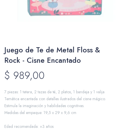
Packing y Regalaría
Juego de Te de Metal Floss &
Maquillaje
Rock - Cisne Encantado
$
989,00
Cotillón y Sorpresitas
7 piezas: 1 tetera, 2 tazas de té, 2 platos, 1 bandeja y 1 valija
Temática encantada con detalles ilustrados del cisne mágico.
Estimula la imaginación y habilidades cognitivas.
Perfumería
Medidas del empaque: 19,5 x 29 x 9,6 cm
Edad recomendada: +3 años