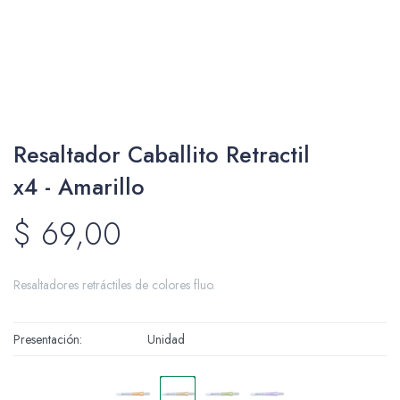
Packing y Regalaría
Resaltador Caballito Retractil
Maquillaje
x4 - Amarillo
$
69,00
Cotillón y Sorpresitas
Resaltadores retráctiles de colores fluo.
Presentación
Unidad
Perfumería