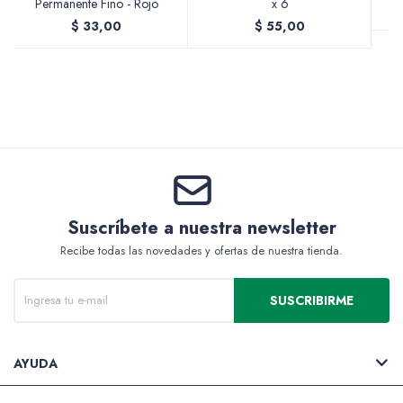
Permanente Fino - Rojo
x 6
$
33,00
$
55,00
Valijas y atriles
Accesorios de arte
Suscríbete a nuestra newsletter
Recibe todas las novedades y ofertas de nuestra tienda.
Packs
SUSCRIBIRME
AYUDA