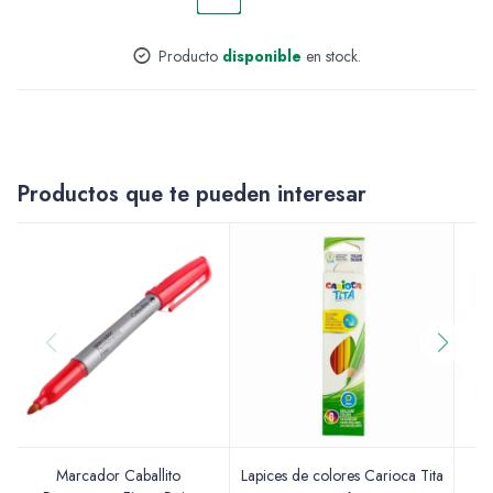
Accesorios
Producto
disponible
en stock.
Varios
Productos que te pueden interesar
Pinturas
Soportes Artísticos
Marcador Caballito
Lapices de colores Carioca Tita
T
Pinceles