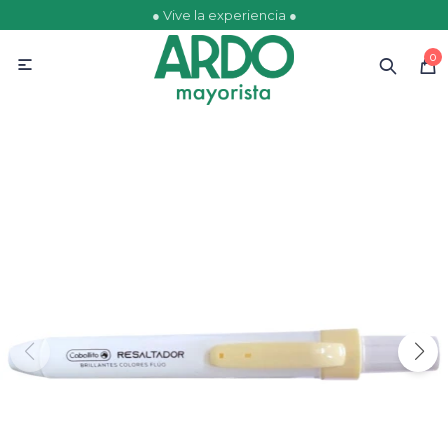
● Vive la experiencia ●
MI CUENTA
0

Catálogo
Ofertas
Escolares
Golosinas
Comestibles
Papelería
Juguetería