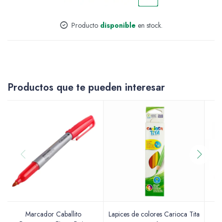
Accesorios
Producto
disponible
en stock.
Varios
Productos que te pueden interesar
Pinturas
Soportes Artísticos
Marcador Caballito
Lapices de colores Carioca Tita
T
Pinceles