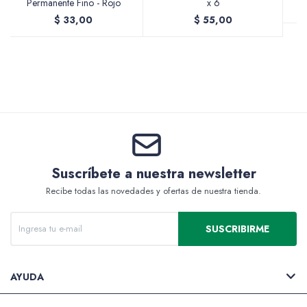
Permanente Fino - Rojo
x 6
$
33,00
$
55,00
Valijas y atriles
Accesorios de arte
Suscríbete a nuestra newsletter
Recibe todas las novedades y ofertas de nuestra tienda.
Packs
SUSCRIBIRME
AYUDA