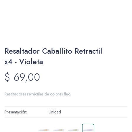
Packing y Regalaría
Resaltador Caballito Retractil
Maquillaje
x4 - Violeta
$
69,00
Cotillón y Sorpresitas
Resaltadores retráctiles de colores fluo.
Presentación
Unidad
Perfumería