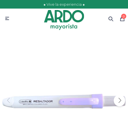
● Vive la experiencia ●
MI CUENTA
0

Catálogo
Ofertas
Escolares
Golosinas
Comestibles
Papelería
Juguetería