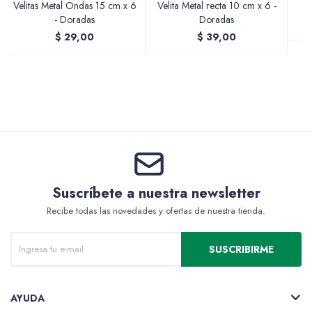
Velitas Metal Ondas 15 cm x 6
Velita Metal recta 10 cm x 6 -
- Doradas
Doradas
$
29,00
$
39,00
Valijas y atriles
Accesorios de arte
Suscríbete a nuestra newsletter
Packs
Recibe todas las novedades y ofertas de nuestra tienda.
SUSCRIBIRME
AYUDA