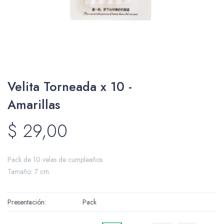
Packing y Regalaría
Velita Torneada x 10 -
Maquillaje
Amarillas
$
29,00
Cotillón y Sorpresitas
Pack de 10 velas de cumpleaños
Tamaño: 7 cm.
Perfumería
Presentación
Pack