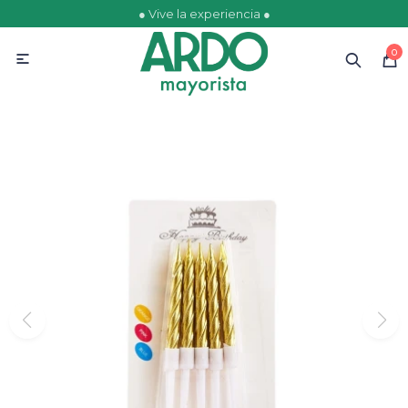
● Vive la experiencia ●
MI CUENTA
0

Catálogo
Ofertas
Escolares
Golosinas
Comestibles
Papelería
Juguetería