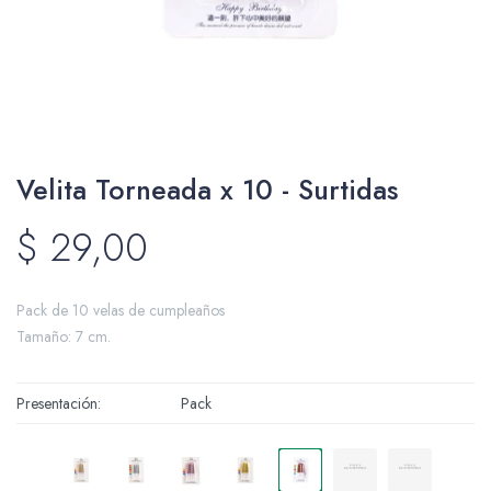
Packing y Regalaría
Velita Torneada x 10 - Surtidas
Maquillaje
$
29,00
Cotillón y Sorpresitas
Pack de 10 velas de cumpleaños
Tamaño: 7 cm.
Presentación
Pack
Perfumería