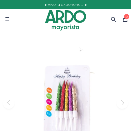
● Vive la experiencia ●
MI CUENTA
0

Catálogo
Ofertas
Escolares
Golosinas
Comestibles
Papelería
Juguetería