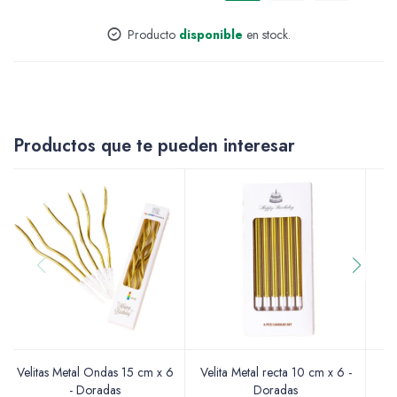
Accesorios
Producto
disponible
en stock.
Varios
Productos que te pueden interesar
Pinturas
Soportes Artísticos
Velitas Metal Ondas 15 cm x 6
Velita Metal recta 10 cm x 6 -
Pinceles
- Doradas
Doradas